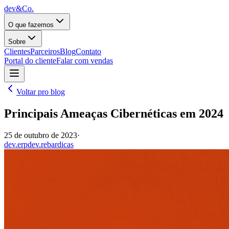
dev&Co.
O que fazemos
Sobre
Clientes
Parceiros
Blog
Contato
Portal do cliente
Falar com vendas
Voltar pro blog
Principais Ameaças Cibernéticas em 2024
25 de outubro de 2023
·
dev.erp
dev.rebar
dicas