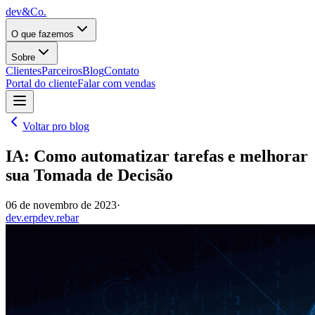
dev&Co.
O que fazemos
Sobre
Clientes
Parceiros
Blog
Contato
Portal do cliente
Falar com vendas
Voltar pro blog
IA: Como automatizar tarefas e melhorar
sua Tomada de Decisão
06 de novembro de 2023
·
dev.erp
dev.rebar