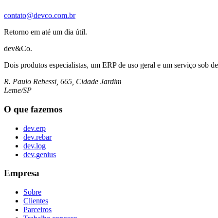
contato@devco.com.br
Retorno em até um dia útil.
dev&Co.
Dois produtos especialistas, um ERP de uso geral e um serviço sob d
R. Paulo Rebessi, 665, Cidade Jardim
Leme/SP
O que fazemos
dev.erp
dev.rebar
dev.log
dev.genius
Empresa
Sobre
Clientes
Parceiros