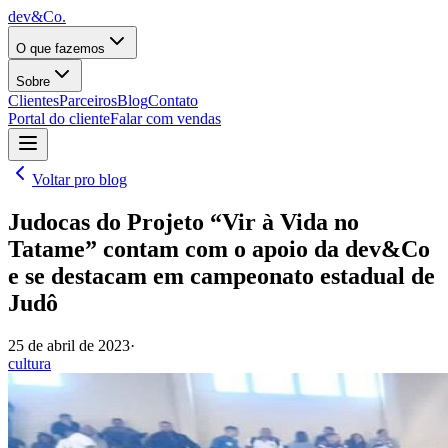
dev&Co.
O que fazemos
Sobre
Clientes
Parceiros
Blog
Contato
Portal do cliente
Falar com vendas
Voltar pro blog
Judocas do Projeto “Vir à Vida no
Tatame” contam com o apoio da dev&Co
e se destacam em campeonato estadual de
Judô
25 de abril de 2023
·
cultura