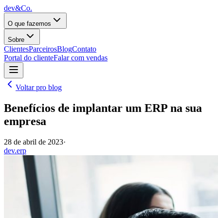
dev&Co.
O que fazemos
Sobre
Clientes
Parceiros
Blog
Contato
Portal do cliente
Falar com vendas
Voltar pro blog
Benefícios de implantar um ERP na sua
empresa
28 de abril de 2023
·
dev.erp