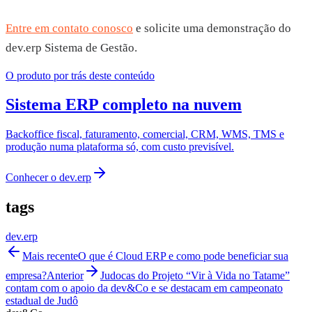
Entre em contato conosco
e solicite uma demonstração do
dev.erp Sistema de Gestão.
O produto por trás deste conteúdo
Sistema ERP completo na nuvem
Backoffice fiscal, faturamento, comercial, CRM, WMS, TMS e
produção numa plataforma só, com custo previsível.
Conhecer o
dev.erp
tags
dev.erp
Mais recente
O que é Cloud ERP e como pode beneficiar sua
empresa?
Anterior
Judocas do Projeto “Vir à Vida no Tatame”
contam com o apoio da dev&Co e se destacam em campeonato
estadual de Judô