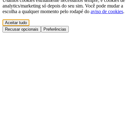
Usamos cookies estritamente necessários sempre, e cookies de
analytics/marketing só depois do seu sim. Você pode mudar a
escolha a qualquer momento pelo rodapé do
aviso de cookies
.
Aceitar tudo
Recusar opcionais
Preferências