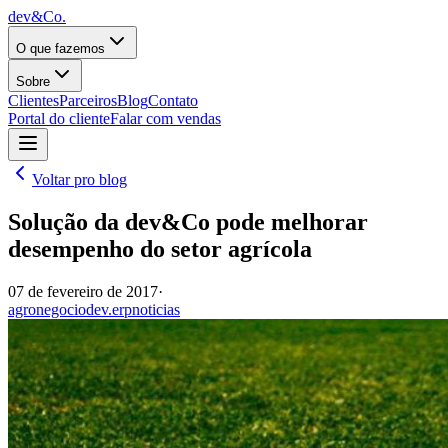
dev&Co.
O que fazemos
Sobre
Clientes
Parceiros
Blog
Contato
Portal do cliente
Falar com vendas
Voltar pro blog
Solução da dev&Co pode melhorar
desempenho do setor agrícola
07 de fevereiro de 2017
·
agronegocio
dev.erp
noticias