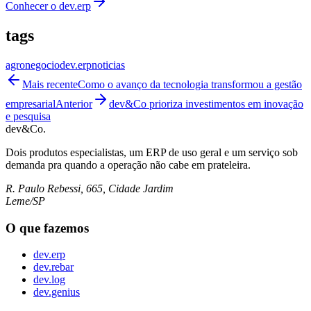
Conhecer o
dev.erp
tags
agronegocio
dev.erp
noticias
Mais recente
Como o avanço da tecnologia transformou a gestão
empresarial
Anterior
dev&Co prioriza investimentos em inovação
e pesquisa
dev&Co.
Dois produtos especialistas, um ERP de uso geral e um serviço sob
demanda pra quando a operação não cabe em prateleira.
R. Paulo Rebessi, 665, Cidade Jardim
Leme/SP
O que fazemos
dev.erp
dev.rebar
dev.log
dev.genius