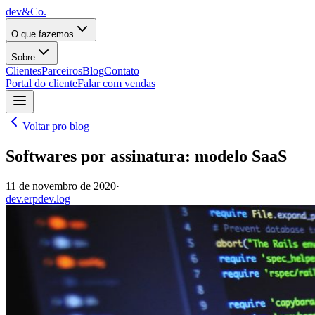
dev&Co.
O que fazemos
Sobre
Clientes
Parceiros
Blog
Contato
Portal do cliente
Falar com vendas
Voltar pro blog
Softwares por assinatura: modelo SaaS
11 de novembro de 2020
·
dev.erp
dev.log