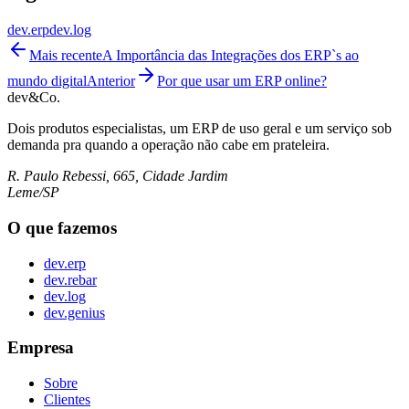
dev.erp
dev.log
Mais recente
A Importância das Integrações dos ERP`s ao
mundo digital
Anterior
Por que usar um ERP online?
dev&Co.
Dois produtos especialistas, um ERP de uso geral e um serviço sob
demanda pra quando a operação não cabe em prateleira.
R. Paulo Rebessi, 665, Cidade Jardim
Leme/SP
O que fazemos
dev.erp
dev.rebar
dev.log
dev.genius
Empresa
Sobre
Clientes