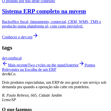
O produto por trás deste conteúdo
Sistema ERP completo na nuvem
Backoffice fiscal, faturamento, comercial, CRM, WMS, TMS e
produção numa plataforma só, com custo previsível.
Conhecer o
dev.erp
tags
dev.erp
fiscal
Mais recente
Two cycles on the stand
Anterior
Pontos
Relevantes na Escolha de um ERP
dev&Co.
Dois produtos especialistas, um ERP de uso geral e um serviço sob
demanda pra quando a operação não cabe em prateleira.
R. Paulo Rebessi, 665, Cidade Jardim
Leme/SP
O que fazemos