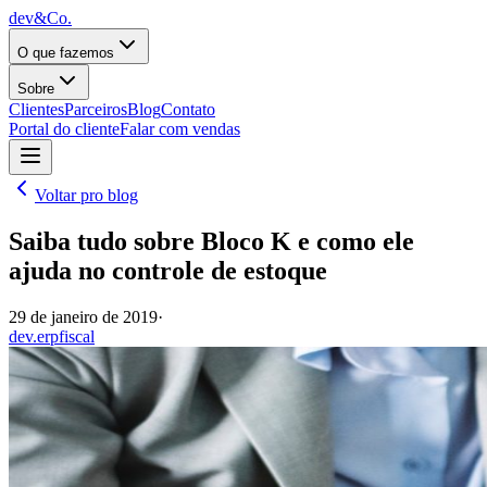
dev&Co.
O que fazemos
Sobre
Clientes
Parceiros
Blog
Contato
Portal do cliente
Falar com vendas
Voltar pro blog
Saiba tudo sobre Bloco K e como ele
ajuda no controle de estoque
29 de janeiro de 2019
·
dev.erp
fiscal