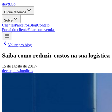
dev&Co.
O que fazemos
Sobre
Clientes
Parceiros
Blog
Contato
Portal do cliente
Falar com vendas
Voltar pro blog
Saiba como reduzir custos na sua logística
15 de agosto de 2017
·
dev.erp
dev.log
dicas