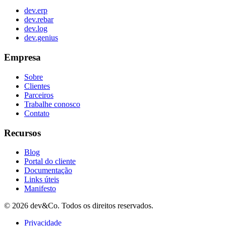
dev.erp
dev.rebar
dev.log
dev.genius
Empresa
Sobre
Clientes
Parceiros
Trabalhe conosco
Contato
Recursos
Blog
Portal do cliente
Documentação
Links úteis
Manifesto
©
2026
dev&Co. Todos os direitos reservados.
Privacidade