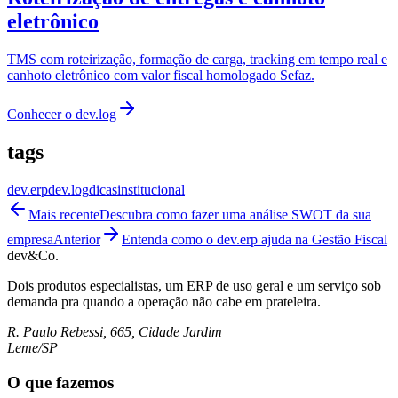
eletrônico
TMS com roteirização, formação de carga, tracking em tempo real e
canhoto eletrônico com valor fiscal homologado Sefaz.
Conhecer o
dev.log
tags
dev.erp
dev.log
dicas
institucional
Mais recente
Descubra como fazer uma análise SWOT da sua
empresa
Anterior
Entenda como o dev.erp ajuda na Gestão Fiscal
dev&Co.
Dois produtos especialistas, um ERP de uso geral e um serviço sob
demanda pra quando a operação não cabe em prateleira.
R. Paulo Rebessi, 665, Cidade Jardim
Leme/SP
O que fazemos