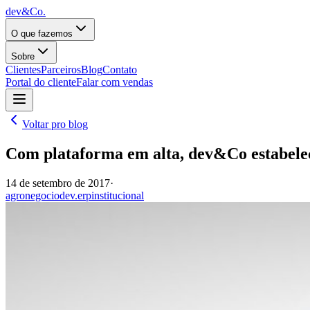
dev&Co.
O que fazemos
Sobre
Clientes
Parceiros
Blog
Contato
Portal do cliente
Falar com vendas
Voltar pro blog
Com plataforma em alta, dev&Co estabelec
14 de setembro de 2017
·
agronegocio
dev.erp
institucional