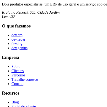
Dois produtos especialistas, um ERP de uso geral e um serviço sob d
R. Paulo Rebessi, 665, Cidade Jardim
Leme/SP
O que fazemos
dev.erp
dev.rebar
dev.log
dev.genius
Empresa
Sobre
Clientes
Parceiros
Trabalhe conosco
Contato
Recursos
Blog
Portal do cliente