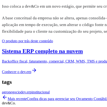
Isso coloca a dev&Co em um novo estágio, que permite seu cre
A base conceitual da empresa não se altera, apenas consolida–
aplicação em tempo de execução, sem alterar o código fonte na
flexibilidade para o cliente na customização do seu projeto,
O produto por trás deste conteúdo
Sistema ERP completo na nuvem
Backoffice fiscal, faturamento, comercial, CRM, WMS, TMS e produç
Conhecer o
dev.erp
tags
agronegocio
dev.erp
institucional
Mais recente
Confira dicas para gerenciar seu Orçamento Contábil
dev&Co.