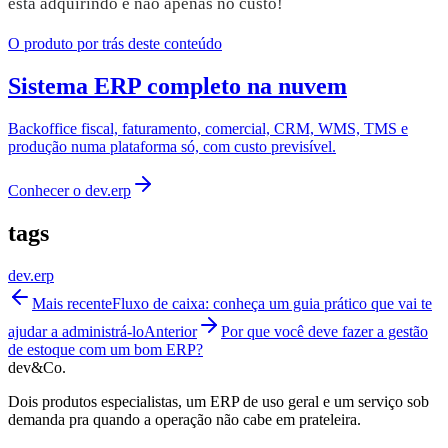
está adquirindo e não apenas no custo!
O produto por trás deste conteúdo
Sistema ERP completo na nuvem
Backoffice fiscal, faturamento, comercial, CRM, WMS, TMS e
produção numa plataforma só, com custo previsível.
Conhecer o
dev.erp
tags
dev.erp
Mais recente
Fluxo de caixa: conheça um guia prático que vai te
ajudar a administrá-lo
Anterior
Por que você deve fazer a gestão
de estoque com um bom ERP?
dev&Co.
Dois produtos especialistas, um ERP de uso geral e um serviço sob
demanda pra quando a operação não cabe em prateleira.