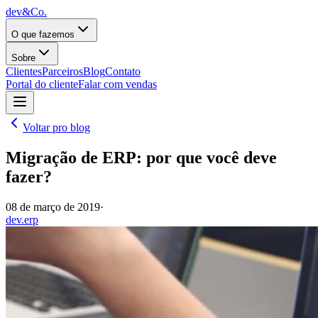
dev&Co.
O que fazemos
Sobre
Clientes
Parceiros
Blog
Contato
Portal do cliente
Falar com vendas
Voltar pro blog
Migração de ERP: por que você deve
fazer?
08 de março de 2019
·
dev.erp