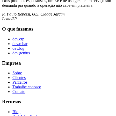
Dois produtos especialistas, um ERP de uso geral e um serviço sob
demanda pra quando a operação não cabe em prateleira.
R. Paulo Rebessi, 665, Cidade Jardim
Leme/SP
O que fazemos
dev.erp
dev.rebar
dev.log
dev.genius
Empresa
Sobre
Clientes
Parceiros
Trabalhe conosco
Contato
Recursos
Blog