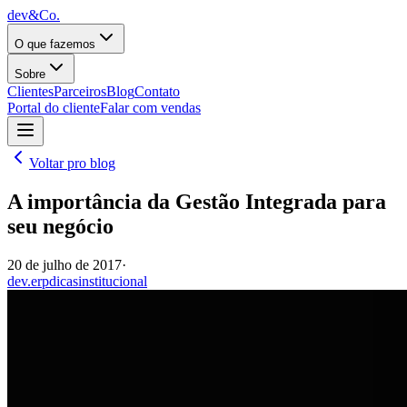
dev&Co.
O que fazemos
Sobre
Clientes
Parceiros
Blog
Contato
Portal do cliente
Falar com vendas
Voltar pro blog
A importância da Gestão Integrada para
seu negócio
20 de julho de 2017
·
dev.erp
dicas
institucional