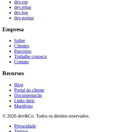
dev.erp
dev.rebar
dev.log
dev.genius
Empresa
Sobre
Clientes
Parceiros
Trabalhe conosco
Contato
Recursos
Blog
Portal do cliente
Documentação
Links úteis
Manifesto
©
2026
dev&Co. Todos os direitos reservados.
Privacidade
Termos