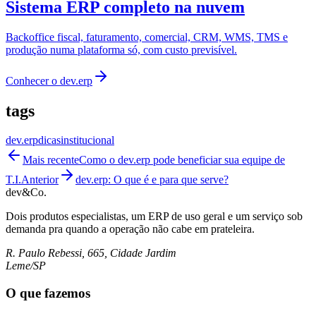
Sistema ERP completo na nuvem
Backoffice fiscal, faturamento, comercial, CRM, WMS, TMS e
produção numa plataforma só, com custo previsível.
Conhecer o
dev.erp
tags
dev.erp
dicas
institucional
Mais recente
Como o dev.erp pode beneficiar sua equipe de
T.I.
Anterior
dev.erp: O que é e para que serve?
dev&Co.
Dois produtos especialistas, um ERP de uso geral e um serviço sob
demanda pra quando a operação não cabe em prateleira.
R. Paulo Rebessi, 665, Cidade Jardim
Leme/SP
O que fazemos