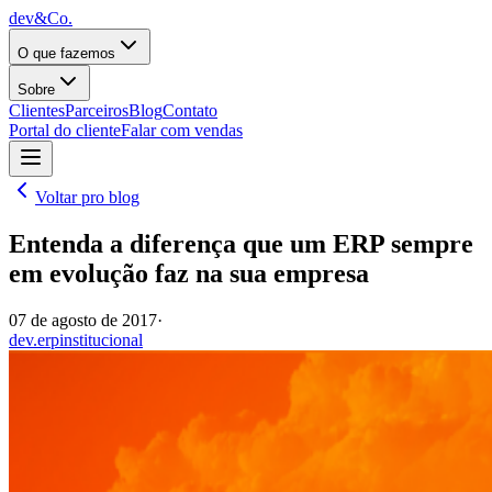
dev&Co.
O que fazemos
Sobre
Clientes
Parceiros
Blog
Contato
Portal do cliente
Falar com vendas
Voltar pro blog
Entenda a diferença que um ERP sempre
em evolução faz na sua empresa
07 de agosto de 2017
·
dev.erp
institucional