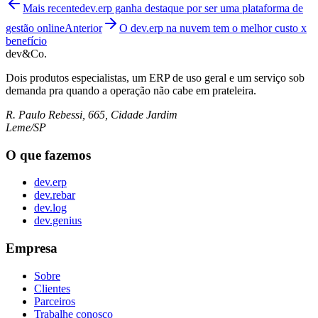
Mais recente
dev.erp ganha destaque por ser uma plataforma de
gestão online
Anterior
O dev.erp na nuvem tem o melhor custo x
benefício
dev&Co.
Dois produtos especialistas, um ERP de uso geral e um serviço sob
demanda pra quando a operação não cabe em prateleira.
R. Paulo Rebessi, 665, Cidade Jardim
Leme/SP
O que fazemos
dev.erp
dev.rebar
dev.log
dev.genius
Empresa
Sobre
Clientes
Parceiros
Trabalhe conosco