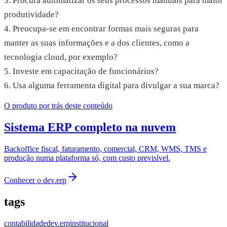
3. Procura automatizar os seus processos manuais para maior
produtividade?
4. Preocupa-se em encontrar formas mais seguras para
manter as suas informações e a dos clientes, como a
tecnologia cloud, por exemplo?
5. Investe em capacitação de funcionários?
6. Usa alguma ferramenta digital para divulgar a sua marca?
O produto por trás deste conteúdo
Sistema ERP completo na nuvem
Backoffice fiscal, faturamento, comercial, CRM, WMS, TMS e
produção numa plataforma só, com custo previsível.
Conhecer o
dev.erp
tags
contabilidade
dev.erp
institucional