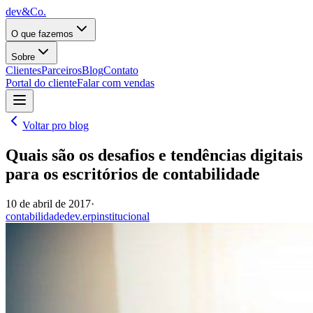
dev&Co.
O que fazemos
Sobre
Clientes
Parceiros
Blog
Contato
Portal do cliente
Falar com vendas
Voltar pro blog
Quais são os desafios e tendências digitais
para os escritórios de contabilidade
10 de abril de 2017
·
contabilidade
dev.erp
institucional