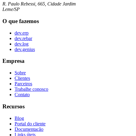
R. Paulo Rebessi, 665, Cidade Jardim
Leme/SP
O que fazemos
dev.erp
dev.rebar
dev.log
dev.genius
Empresa
Sobre
Clientes
Parceiros
Trabalhe conosco
Contato
Recursos
Blog
Portal do cliente
Documentação
Links úteis