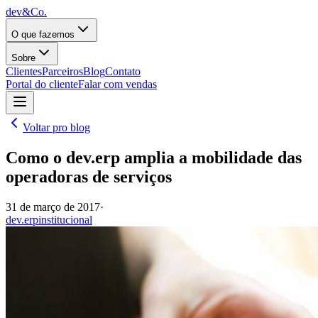
dev&Co.
O que fazemos
Sobre
Clientes
Parceiros
Blog
Contato
Portal do cliente
Falar com vendas
Voltar pro blog
Como o dev.erp amplia a mobilidade das
operadoras de serviços
31 de março de 2017
·
dev.erp
institucional