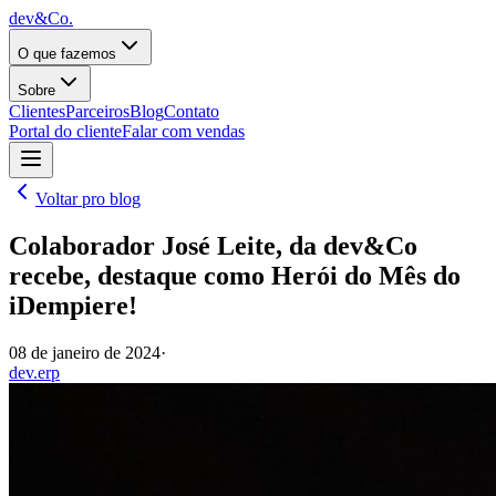
dev&Co.
O que fazemos
Sobre
Clientes
Parceiros
Blog
Contato
Portal do cliente
Falar com vendas
Voltar pro blog
Colaborador José Leite, da dev&Co
recebe, destaque como Herói do Mês do
iDempiere!
08 de janeiro de 2024
·
dev.erp