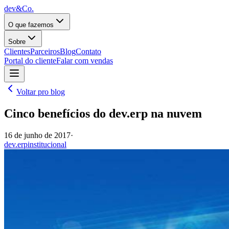
dev&Co.
O que fazemos
Sobre
Clientes
Parceiros
Blog
Contato
Portal do cliente
Falar com vendas
Voltar pro blog
Cinco benefícios do dev.erp na nuvem
16 de junho de 2017
·
dev.erp
institucional