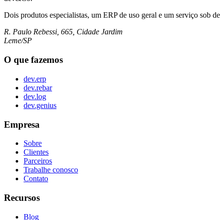
Dois produtos especialistas, um ERP de uso geral e um serviço sob d
R. Paulo Rebessi, 665, Cidade Jardim
Leme/SP
O que fazemos
dev.erp
dev.rebar
dev.log
dev.genius
Empresa
Sobre
Clientes
Parceiros
Trabalhe conosco
Contato
Recursos
Blog