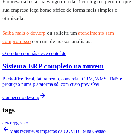
Empresarial estar na vanguarda da Tecnologia e permitir que
sua empresa faça home office de forma mais simples e
otimizada.
Saiba mais o dev.erp
ou solicite um
atendimento sem
compromisso
com um de nossos analistas.
O produto por trás deste conteúdo
Sistema ERP completo na nuvem
Backoffice fiscal, faturamento, comercial, CRM, WMS, TMS e
produção numa plataforma só, com custo previsível.
Conhecer o
dev.erp
tags
dev.erp
gestao
Mais recente
Os impactos da COVID-19 na Gestão