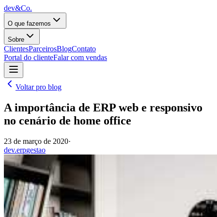
dev&Co.
O que fazemos
Sobre
Clientes
Parceiros
Blog
Contato
Portal do cliente
Falar com vendas
Voltar pro blog
A importância de ERP web e responsivo
no cenário de home office
23 de março de 2020
·
dev.erp
gestao