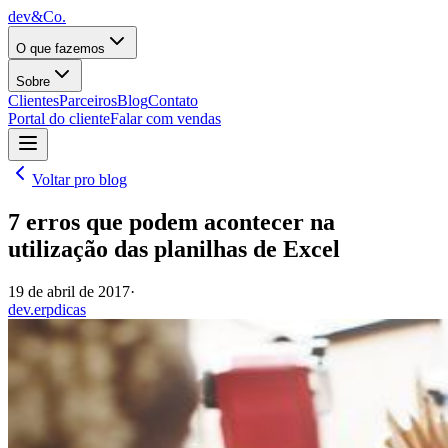
dev&Co.
O que fazemos
Sobre
Clientes
Parceiros
Blog
Contato
Portal do cliente
Falar com vendas
Voltar pro blog
7 erros que podem acontecer na
utilização das planilhas de Excel
19 de abril de 2017
·
dev.erp
dicas