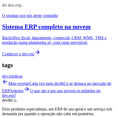
do dev.erp.
O produto por trás deste conteúdo
Sistema ERP completo na nuvem
Backoffice fiscal, faturamento, comercial, CRM, WMS, TMS e
produção numa plataforma só, com custo previsível.
Conhecer o
dev.erp
tags
dev.erp
dicas
Mais recente
Cada vez mais dev&Co se destaca no mercado de
ERP
Anterior
O que são e pra que servem os módulos do
dev.erp?
dev&Co.
Dois produtos especialistas, um ERP de uso geral e um serviço sob
demanda pra quando a operação não cabe em prateleira.