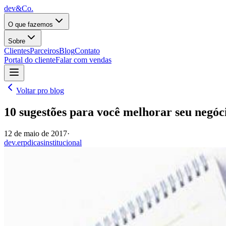
dev&Co.
O que fazemos
Sobre
Clientes
Parceiros
Blog
Contato
Portal do cliente
Falar com vendas
Voltar pro blog
10 sugestões para você melhorar seu negóc
12 de maio de 2017
·
dev.erp
dicas
institucional