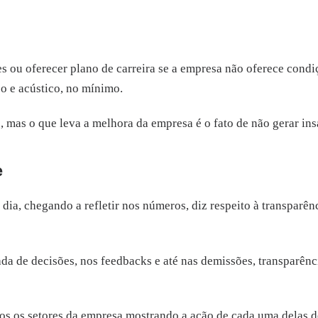
 ou oferecer plano de carreira se a empresa não oferece condiç
o e acústico, no mínimo.
mas o que leva a melhora da empresa é o fato de não gerar insa
e
ia, chegando a refletir nos números, diz respeito à transparên
da de decisões, nos feedbacks e até nas demissões, transparên
dos os setores da empresa mostrando a ação de cada uma delas d